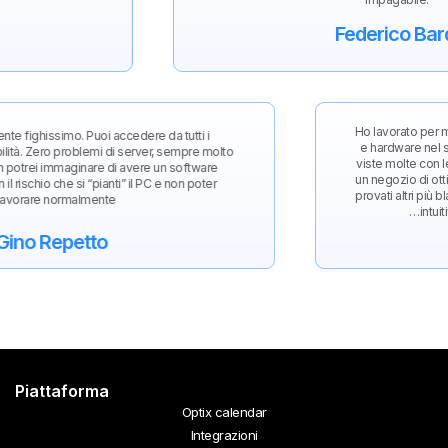
Federico Bardi
Ho lavor
mplicemente fighissimo. Puoi accedere da tutti i
e hardw
che in mobilità. Zero problemi di server, sempre molto
viste mo
ttivo. Non potrei immaginare di avere un software
un nego
 un PC, con il rischio che si “pianti” il PC e non poter
provati 
lavorare normalmente…
Gino Repetto
Piattaforma
Optix calendar
Integrazioni