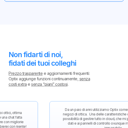
Non fidarti di noi,
fidati dei tuoi colleghi
Prezzo trasparente
e aggiornamenti frequenti:
Optix aggiunge funzioni continuamente,
senza
costi extra
e
senza “piani” costosi
.
Da un paio di anni utilizziamo Optix come gestional
ottima
negozi di ottica. Una delle caratteristiche che appre
 fatta
possibilità di gestire tutto in cloud, che mi permette
gliorie
dati e ai pannelli di controllo ovunque mi trovi, 
n niente!
impagabile.